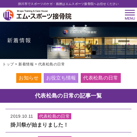
掛川市でスポーツのケガ・捻挫はエムスポーツ接骨院へお任せください
トップ
新着情報
代表松島の日常
お知らせ
お役立ち情報
代表松島の日常
代表松島の日常の記事一覧
2019.10.11
代表松島の日常
掛川祭が始まりました！